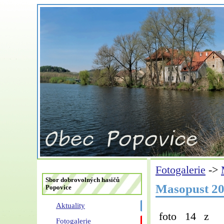
Fotogalerie
->
Sbor dobrovolných hasičů
Masopust 2
Popovice
Aktuality
foto
14
z
Fotogalerie